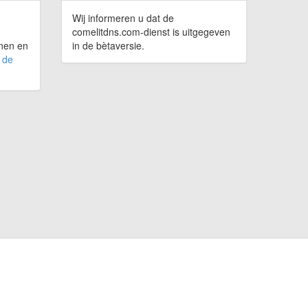
Wij informeren u dat de
m
comelitdns.com-dienst is uitgegeven
jnen en
in de bètaversie.
 de